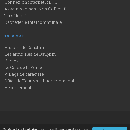
Connexion internet R.L.I.C.
Assainissement Non Collectif
Tri sélectif
Déchetterie intercommunale
TOURISME
Histoire de Dauphin
Les armoiries de Dauphin
Photos
Le Café de la Forge
Village de caractère
Office de Tourisme Intercommunal
Hébergements
ACCUEIL
CONTACT
MENTIONS LÉGALES
Ce site utilise Google Analytics. En continuant à naviguer, vous